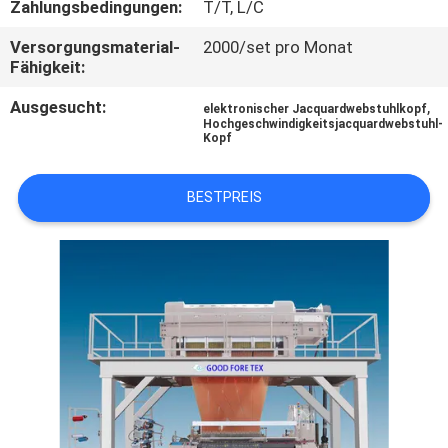
Zahlungsbedingungen:
T/T, L/C
QUALITÄTSKONTROLLE
Versorgungsmaterial-
2000/set pro Monat
Fähigkeit:
KONTAKT
Ausgesucht:
,
elektronischer Jacquardwebstuhlkopf
Hochgeschwindigkeitsjacquardwebstuhl-
MIT
Kopf
UNS
BESTPREIS
NEUIGKEITEN
BITTE UM
EIN
ANGEBOT
SITEMAP