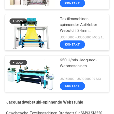
KONTAKT
Textilmaschinen-
spinnender Aufkleber-
Webstuhl 24mm
550RPM mit
USD45000~USD55000 MOQ:1set
Hochgeschwindigkeitsrapier-
KONTAKT
Maschine
650 U/min Jacquard-
Webmaschinen
USD50000~USD2000000 MOQ:1 Satz
KONTAKT
Jacquardwebstuhl-spinnende Webstühle
Gewebewebe, Textilmaschinen, Brotbrett für SM93 SM220