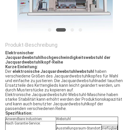
PRIVACY
POLICY
Produkt-Beschreibung
Elektronischer
Jacquardwebstuhlhochgeschwindigkeitswebstuhl der
Jacquardwebstuhlkopf-Reihe
Kurze Einleitung:
Der
elektronische Jacquardwebstuhlwebstuhl
haben
verschiedene Größen des Jacquardwebstuhlkopfes für Wahl
und einfache zu justieren. Die Jacquardwebstuhlnadel tauchen
Ersatzteile des Kettenglieds kann leicht geändert werden, um
durch Musterstücke zu kopieren auf.
Elektronische Jacquardwebstuhl-Webstuhl-Maschine haben
starke Stabilität kann erhöht werden der Produktionskapazität
und kann auch benutzter Jacquardwebstuhlkopf der
passenden verschiedenen Reihe.
Spezifikation:
Anwendbare Industrien:
Webstuhl
Nach Garantie-Service:
Ausstellungsraum-Standort:
Verfügbar