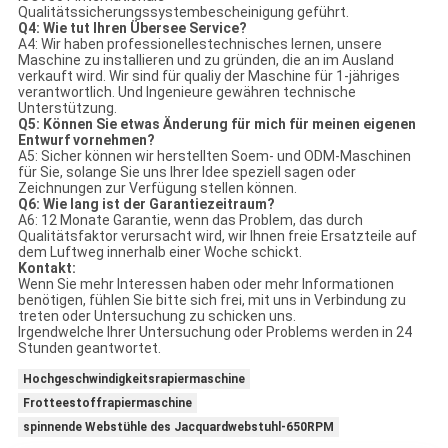
Qualitätssicherungssystembescheinigung geführt.
Q4: Wie tut Ihren Übersee Service?
A4: Wir haben professionellestechnisches lernen, unsere
Maschine zu installieren und zu gründen, die an im Ausland
verkauft wird. Wir sind für qualiy der Maschine für 1-jähriges
verantwortlich. Und Ingenieure gewähren technische
Unterstützung.
Q5: Können Sie etwas Änderung für mich für meinen eigenen
Entwurf vornehmen?
A5: Sicher können wir herstellten Soem- und ODM-Maschinen
für Sie, solange Sie uns Ihrer Idee speziell sagen oder
Zeichnungen zur Verfügung stellen können.
Q6: Wie lang ist der Garantiezeitraum?
A6: 12 Monate Garantie, wenn das Problem, das durch
Qualitätsfaktor verursacht wird, wir Ihnen freie Ersatzteile auf
dem Luftweg innerhalb einer Woche schickt.
Kontakt:
Wenn Sie mehr Interessen haben oder mehr Informationen
benötigen, fühlen Sie bitte sich frei, mit uns in Verbindung zu
treten oder Untersuchung zu schicken uns.
Irgendwelche Ihrer Untersuchung oder Problems werden in 24
Stunden geantwortet.
Hochgeschwindigkeitsrapiermaschine
Frotteestoffrapiermaschine
spinnende Webstühle des Jacquardwebstuhl-650RPM