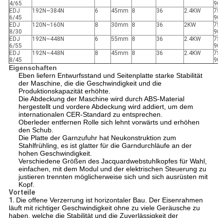
4/65
9
EDJ
192N~384N
6
45mm
8
36
2.4KW
7
6/45
9
EDJ
120N~160N
8
30mm
8
36
2KW
7
8/30
9
EDJ
192N~448N
6
55mm
8
36
2.4KW
7
6/55
9
EDJ
192N~448N
8
45mm
8
36
2.4KW
7
8/45
9
Eigenschaften
Eben liefern Entwurfsstand und Seitenplatte starke Stabilität
der Maschine, die die Geschwindigkeit und die
Produktionskapazität erhöhte.
Die Abdeckung der Maschine wird durch ABS-Material
hergestellt und vordere Abdeckung wird addiert, um dem
internationalen CER-Standard zu entsprechen.
Oberleder entfernen Rolle sich lehnt vorwärts und erhöhen
den Schub.
Die Platte der Garnzufuhr hat Neukonstruktion zum
Stahlfrühling, es ist glatter für die Garndurchläufe an der
hohen Geschwindigkeit.
Verschiedene Größen des Jacquardwebstuhlkopfes für Wahl,
einfachen, mit dem Modul und der elektrischen Steuerung zu
justieren trennten möglicherweise sich und sich ausrüsten mit
Kopf.
Vorteile
1.
Die offene Verzerrung ist horizontaler Bau. Der Eisenrahmen
läuft mit richtiger Geschwindigkeit ohne zu viele Geräusche zu
haben, welche die Stabilität und die Zuverlässigkeit der