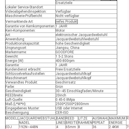
Ersatzteile
Lokaler Service-Standort:
Videoabgehendinspektion:
Verfügbar
Maschinerie-Prüfbericht:
Nicht verfügbar
Vermarktende Art:
reifes Produkt
Garantie von Kernkomponenten:
1 JAHR
Kern-Komponenten:
Motor
Art:
elektronischer Jacquardwebstuhl
Anwendung:
Jacquardwebstuhlwebstuhl
Produktionskapazität:
hohe Geschwindigkeit
Ursprungsort:
Jiangsu, China
Markenname:
GOODFORE
Gewicht:
1.5-2.5tons
Energie (W):
400-800rpm
Garantie:
1 JAHR
Kundendienst erbracht:
Freie Ersatzteile
Schlüsselverkaufsstellen:
Jacquardwebstuhlkopf
Maschinenart:
Jacquardwebstuhlkopf
Verwandtes Produkt:
Geschirrsatz
Farbe:
Grün
Geschwindigkeit:
30~45 Einschlagfaden/Minute
REEDbreite:
20inch
Luft-Quelle:
0.45-0.8Mpa
Maß (L*W*H):
2500*2500*2800mm
Eingegebenes Muster:
USB oder Internet
Bescheinigung:
CER-ISO
MODELL
JACQUARDWEBSTUHL
BAND
REED
LITZE
AUSWAHL
MAXIMUM.
R
NADEL
LINES
BREITE
RAHMEN
PEPEAT
ENERGIE
EDJ
192N~448N
4
65mm
8
36
2.4KW
7