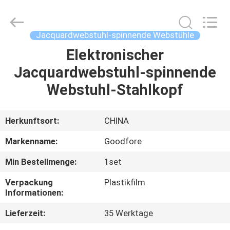
Goodfore
Tex
Machinery
Co.,Ltd.
All
Jacquardwebstuhl-spinnende Webstühle
Rights
Reserved.
Elektronischer
ZU
Jacquardwebstuhl-spinnende
HAUSE
Webstuhl-Stahlkopf
PRODUKTE
Herkunftsort:
CHINA
VIDEOS
Markenname:
Goodfore
Min Bestellmenge:
1set
ÜBER
Verpackung
Plastikfilm
UNS
Informationen:
Lieferzeit:
35 Werktage
WERKSBESICHTIGUNG