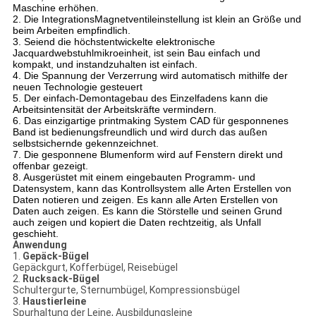
Maschine erhöhen.
2. Die IntegrationsMagnetventileinstellung ist klein an Größe und
beim Arbeiten empfindlich.
3. Seiend die höchstentwickelte elektronische
Jacquardwebstuhlmikroeinheit, ist sein Bau einfach und
kompakt, und instandzuhalten ist einfach.
4. Die Spannung der Verzerrung wird automatisch mithilfe der
neuen Technologie gesteuert
5. Der einfach-Demontagebau des Einzelfadens kann die
Arbeitsintensität der Arbeitskräfte vermindern.
6. Das einzigartige printmaking System CAD für gesponnenes
Band ist bedienungsfreundlich und wird durch das außen
selbstsichernde gekennzeichnet.
7. Die gesponnene Blumenform wird auf Fenstern direkt und
offenbar gezeigt.
8. Ausgerüstet mit einem eingebauten Programm- und
Datensystem, kann das Kontrollsystem alle Arten Erstellen von
Daten notieren und zeigen. Es kann alle Arten Erstellen von
Daten auch zeigen. Es kann die Störstelle und seinen Grund
auch zeigen und kopiert die Daten rechtzeitig, als Unfall
geschieht.
Anwendung
1.
Gepäck-Bügel
Gepäckgurt, Kofferbügel, Reisebügel
2.
Rucksack-Bügel
Schultergurte, Sternumbügel, Kompressionsbügel
3.
Haustierleine
Spurhaltung der Leine, Ausbildungsleine