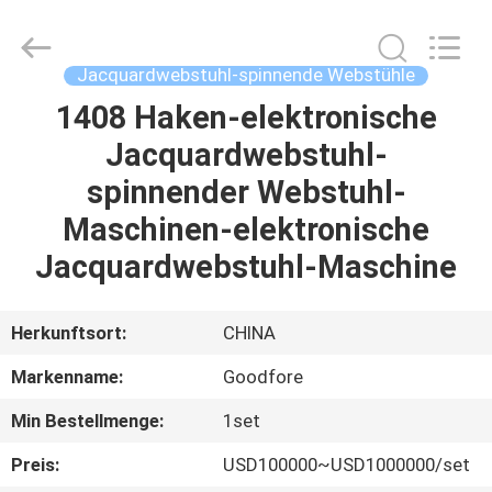
Goodfore
Tex
Machinery
Co.,Ltd.
All
Jacquardwebstuhl-spinnende Webstühle
Rights
Reserved.
1408 Haken-elektronische
ZU
Jacquardwebstuhl-
HAUSE
spinnender Webstuhl-
PRODUKTE
Maschinen-elektronische
Jacquardwebstuhl-Maschine
VIDEOS
Herkunftsort:
CHINA
ÜBER
Markenname:
Goodfore
UNS
Min Bestellmenge:
1set
WERKSBESICHTIGUNG
Preis:
USD100000~USD1000000/set