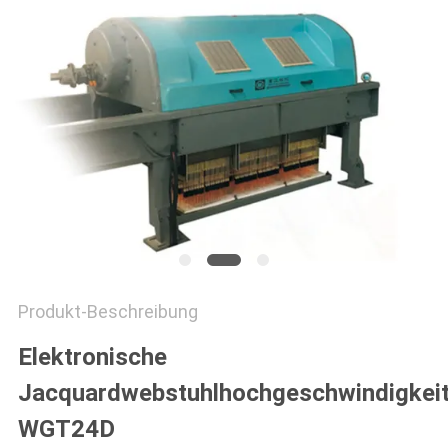
PRIVACY
POLICY
Produkt-Beschreibung
Elektronische
Jacquardwebstuhlhochgeschwindigkei
WGT24D