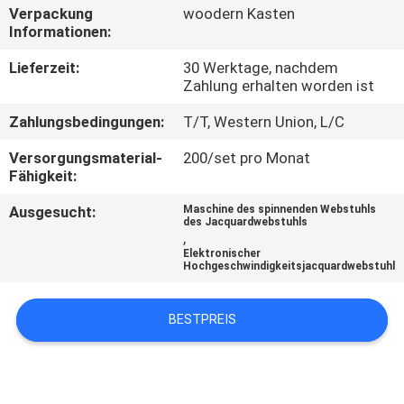
Verpackung
woodern Kasten
Informationen:
QUALITÄTSKONTROLLE
Lieferzeit:
30 Werktage, nachdem
Zahlung erhalten worden ist
KONTAKT
Zahlungsbedingungen:
T/T, Western Union, L/C
MIT
UNS
Versorgungsmaterial-
200/set pro Monat
Fähigkeit:
NEUIGKEITEN
Ausgesucht:
Maschine des spinnenden Webstuhls
des Jacquardwebstuhls
,
Elektronischer
Hochgeschwindigkeitsjacquardwebstuhl
BITTE UM
EIN
BESTPREIS
ANGEBOT
SITEMAP