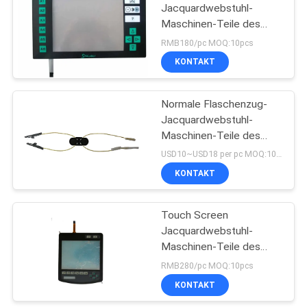
Jacquardwebstuhl-
Maschinen-Teile des
14
spinnenden Webstuhl-
RMB180/pc MOQ:10pcs
JC5
Generalüberholen
KONTAKT
Sie spinnenden
Normale Flaschenzug-
Webstuhl
Jacquardwebstuhl-
Maschinen-Teile des
Verbindungsstück-M4
USD10~USD18 per pc MOQ:1000
KONTAKT
19
Elektronischer
Touch Screen
Jacquardwebstuhl-
Jacquardwebstuhl-
Maschinen-Teile des
Prüfer
Webstuhl-JC6
RMB280/pc MOQ:10pcs
KONTAKT