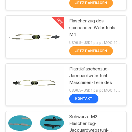
JETZT ANFRAGEN
QUALITÄTSKONTROLLE
HOT
Flaschenzug des
24
spinnenden Webstuhls
KONTAKT
M4
MIT
Jacquardwebstuhlkopf
USD0.5~USD1 per pc MOQ:1000
UNS
JETZT ANFRAGEN
NEUIGKEITEN
Plastikflaschenzug-
Jacquardwebstuhl-
Maschinen-Teile des
BITTE UM
20
metallm4
USD0.5~USD1 per pc MOQ:1000
EIN
Schließen Sie
KONTAKT
ANGEBOT
Jacquardwebstuhl-
Schwarze M2-
Geschirr ab
Flaschenzug-
SITEMAP
Jacquardwebstuhl-