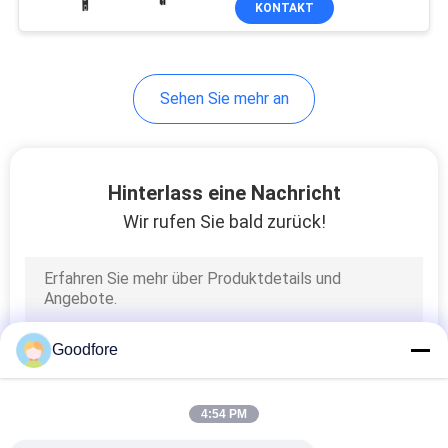
KONTAKT
19
Rapier-spinnender
Webstuhl
Sehen Sie mehr an
Hinterlass eine Nachricht
Wir rufen Sie bald zurück!
11
Automatischer
Shuttle-Webstuhl
Goodfore
4:54 PM
123