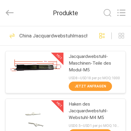
Goodfore
Tex
Machinery
Produkte
Co.,Ltd.
All
Rights
Reserved.
ZU
21
China Jacquardwebstuhlmaschinenteile
HAUSE
Jacquardwebstuhl-
spinnende
HOT
Jacquardwebstuhl-
PRODUKTE
Maschinen-Teile des
Webstühle
Modul-M5
VIDEOS
USD8~USD18 per pc MOQ:1000
JETZT ANFRAGEN
22
ÜBER
Elektronischer
HOT
Haken des
UNS
Jacquardwebstuhl-
Jacquardwebstuhl-
Webstuhl-M4 M5
WERKSBESICHTIGUNG
USD0.5~USD1 per pc MOQ:1000
Webstuhl