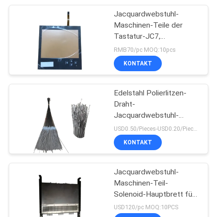
Jacquardwebstuhl-
41
Maschinen-Teile der
Änderung für
Tastatur-JC7,
Jacquardwebstuhl-
RMB70/pc MOQ:10pcs
Textilmaschinerie
Webstuhl-Teile
KONTAKT
Edelstahl Polierlitzen-
Draht-
Jacquardwebstuhl-
25
Maschinen-Teile
USD0.50/Pieces-USD0.20/Pieces MOQ:10000pieces
KONTAKT
Luft-Jet-Webstuhl
Jacquardwebstuhl-
Maschinen-Teil-
Solenoid-Hauptbrett für
Textilindustrie
USD120/pc MOQ:10PCS