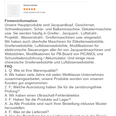
Firmeninformation
Unsere Hauptprodukte sind Jacquardkopf, Geschirrset,
Schneidesystem, Schär- und Balkenmaschine, Dekatiermaschine
usw. Sie werden häufig in Greifer-, Jacquard-, Luftstrahl-,
Projektil-, Wasserstrahl-, Greifermaschinen usw. eingesetzt.
Wir haben auch überholte Maschinen für Etikettenwebstühle,
Greiferwebstühle, Luftdüsenwebstühle, Modifikationen für
elektronische Steuerungen aller Art von Jacquardmaschinen und
Webstühlen, Modifikationen für PB-Board von PICANOL und
Schussfadenzuführung / Akkumulator. Und einige neue
chinesische Greiferwebstühle und Luftdüsenwebstühle .
FAQ
1. Q: Wie ist Ihre Warenqualität?
A: Wir haben viele Jahre mit vielen Weltklasse-Unternehmen
zusammengearbeitet, unsere Produkte wurden von unseren
Kunden gut angenommen.
2. F: Welche Ausrüstung haben Sie für die zerstörungsfreie
Prüfung?
A: Wir haben einen Ultraschall-Fehlerdetektor.
3. F: Haben Sie die Produkte auf Lager?
A: Ja.Alle Produkte sind nach Ihrer Bestellung inklusive Muster
herzustellen.
4. F: Was ist die Lieferzeit?
A: Von der Bestellung bis zur Lieferung dauert es in der Regel