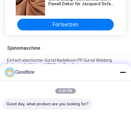
Flanell Dekor für Jacquard Sofa
200 g/m²
Fortsetzen
Spinnmaschine
Einfach elastischer Gürtel Nadelloom PP Gürtel Webbing
Industrielle Weberei YGF Serie Bandloom
Goodfore
Goodfore Jacquard Webbing Loom Doppelschicht Nadelloom
Bandloom Häkelmaschine
9:30 PM
Hochgeschwindigkeitsnadelmaschine Elektronisches
Webstuhlband Webstuhlmaschine
Good day, what product are you looking for?
Beliebte Kategorien
Alle