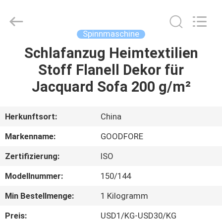
Goodfore
Tex
Machinery
Co.,Ltd.
All
Spinnmaschine
Rights
Reserved.
Schlafanzug Heimtextilien
ZU
Stoff Flanell Dekor für
HAUSE
Jacquard Sofa 200 g/m²
PRODUKTE
Herkunftsort:
China
VIDEOS
Markenname:
GOODFORE
Zertifizierung:
ISO
ÜBER
Modellnummer:
150/144
UNS
Min Bestellmenge:
1 Kilogramm
WERKSBESICHTIGUNG
Preis:
USD1/KG-USD30/KG