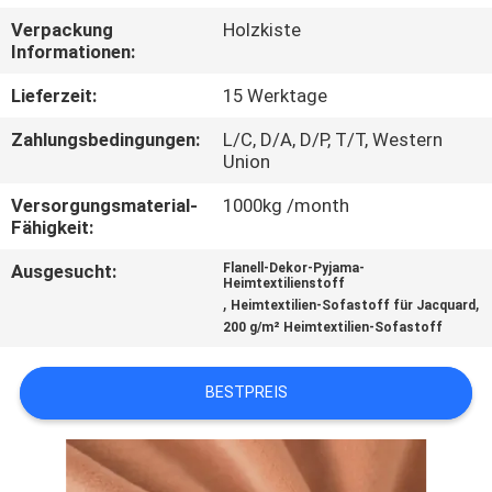
Verpackung
Holzkiste
QUALITÄTSKONTROLLE
Informationen:
Lieferzeit:
15 Werktage
KONTAKT
Zahlungsbedingungen:
L/C, D/A, D/P, T/T, Western
MIT
Union
UNS
Versorgungsmaterial-
1000kg /month
Fähigkeit:
NEUIGKEITEN
Ausgesucht:
Flanell-Dekor-Pyjama-
Heimtextilienstoff
,
,
Heimtextilien-Sofastoff für Jacquard
BITTE UM
200 g/m² Heimtextilien-Sofastoff
EIN
BESTPREIS
ANGEBOT
SITEMAP