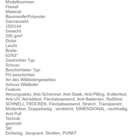
Modellnummer:
Flanell
Material:
Baumwolle/Polyester
Garnanzahl:
150/144
Gewicht:
200 g/m²
Dicke:
Leicht
Breite:
62/63"
Gestrickter Typ:
Schuss
Beschichteter Typ:
PU-beschichtet
Art des Wildledergewebes:
Schuss Wildleder
Feature:
Atmungsaktiv, Anti-Schimmel, Anti-Statik, Anti-Pilling, Knitterfest,
Anti-UV, Abriebfest, Fleckabweisend, Anti-Bakterien, Reißfest,
SCHNELL TROCKEN, Fleckabweisend, Stretch, Transparent,
Mottenfest, Doppelseitig , winddicht, DIMENSIONAL, nachhaltig,
Anti-Pull
Technik:
gestrickt
Stil:
Einfarbig, Jacquard, Streifen, PUNKT