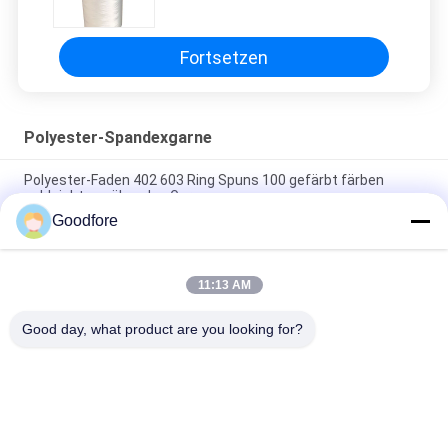
Fortsetzen
Polyester-Spandexgarne
Polyester-Faden 402 603 Ring Spuns 100 gefärbt färben
gebleichtes nähendes Garn
Goodfore
weißes halb Matt Spandex Yarn Filament Industrial
spinnendes Band 280d
11:13 AM
Weißer Polyester-Garn-Faden FDY 100 für den Webstuhl
stützbar
Good day, what product are you looking for?
Beliebte Kategorien
Alle
Jacquardwebstuhl-
Elektronischer 
Spinnende 
Jacquardwebstuhl-