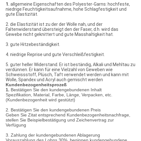
1.
allgemeine Eigenschaften des Polyester-Garns: hochfeste,
niedrige Feuchtigkeitsaufnahme, hohe Schlagfestigkeit und
gute Elastizität.
2. die Elastizität ist zu der der Wolle nah, und der
Faltenwiderstand übersteigt den der Faser, d.h. wird das
Gewebe nicht geknittert und gute Masshaltigkeit hat.
3. gute Hitzebeständigkeit.
4. niedrige Reprise und gute Verschleißfestigkeit.
5. guter heller Widerstand. Er ist beständig, Alkali und Mehltau zu
verdünnen. Er kann für eine Vielzahl von Geweben wie
Schweissstoff, Plüsch, Taft verwendet werden und kann mit
Wolle, Spandex und Acryl auch gemischt werden
Kundenbezogenheitsprozeß
1.
Bestätigen Sie den kundengebundenen Inhalt
Spezifikation, Material, Farbe, Länge, Verpacken, etc.
(Kundenbezogenheit wird gestützt)
2. Bestätigen Sie den kundengebundenen Preis
Geben Sie Zitat entsprechend Kundenbezogenheitsnachfrage,
stellen Sie Beispielbestätigung und Zeichenvertrag zur
Verfügung
3. Zahlung der kundengebundenen Ablagerung
Vorauszahlung des Lohns 30%, beginnen kundengebundene