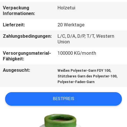
Verpackung
Holzetui
QUALITÄTSKONTROLLE
Informationen:
Lieferzeit:
20 Werktage
KONTAKT
Zahlungsbedingungen:
L/C, D/A, D/P, T/T, Western
MIT
Union
UNS
Versorgungsmaterial-
100000 KG/month
Fähigkeit:
NEUIGKEITEN
Ausgesucht:
,
Weißes Polyester-Garn FDY 100
,
Stützbares Garn des Polyester-100
Polyester-Faden-Garn
BITTE UM
EIN
BESTPREIS
ANGEBOT
SITEMAP