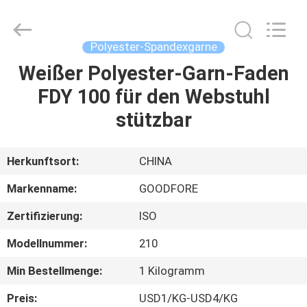
Goodfore
Tex
Machinery
Co.,Ltd.
All
Polyester-Spandexgarne
Rights
Reserved.
Weißer Polyester-Garn-Faden
ZU
FDY 100 für den Webstuhl
HAUSE
stützbar
PRODUKTE
Herkunftsort:
CHINA
VIDEOS
Markenname:
GOODFORE
Zertifizierung:
ISO
ÜBER
Modellnummer:
210
UNS
Min Bestellmenge:
1 Kilogramm
WERKSBESICHTIGUNG
Preis:
USD1/KG-USD4/KG