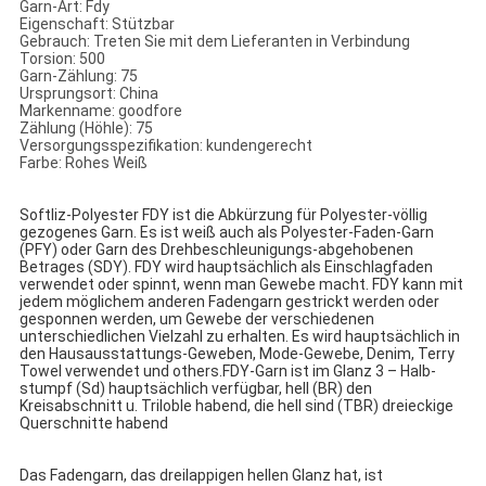
Garn-Art: Fdy
Eigenschaft: Stützbar
Gebrauch: Treten Sie mit dem Lieferanten in Verbindung
Torsion: 500
Garn-Zählung: 75
Ursprungsort: China
Markenname: goodfore
Zählung (Höhle): 75
Versorgungsspezifikation: kundengerecht
Farbe: Rohes Weiß
Softliz-Polyester FDY ist die Abkürzung für Polyester-völlig 
gezogenes Garn. Es ist weiß auch als Polyester-Faden-Garn 
(PFY) oder Garn des Drehbeschleunigungs-abgehobenen 
Betrages (SDY). FDY wird hauptsächlich als Einschlagfaden 
verwendet oder spinnt, wenn man Gewebe macht. FDY kann mit 
jedem möglichem anderen Fadengarn gestrickt werden oder 
gesponnen werden, um Gewebe der verschiedenen 
unterschiedlichen Vielzahl zu erhalten. Es wird hauptsächlich in 
den Hausausstattungs-Geweben, Mode-Gewebe, Denim, Terry 
Towel verwendet und others.FDY-Garn ist im Glanz 3 – Halb-
stumpf (Sd) hauptsächlich verfügbar, hell (BR) den 
Kreisabschnitt u. Triloble habend, die hell sind (TBR) dreieckige 
Querschnitte habend
Das Fadengarn, das dreilappigen hellen Glanz hat, ist 