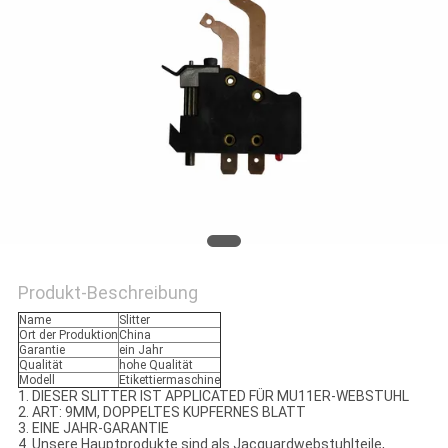
PRIVACY
POLICY
Produkt-Beschreibung
Name
Slitter
Ort der Produktion
China
Garantie
ein Jahr
Qualität
hohe Qualität
Modell
Etikettiermaschine
1.
DIESER
SLITTER IST APPLICATED FÜR MU11ER-WEBSTUHL
2. ART: 9MM, DOPPELTES KUPFERNES BLATT
3.
EINE JAHR-GARANTIE
4.
Unsere Hauptprodukte sind als Jacquardwebstuhlteile,