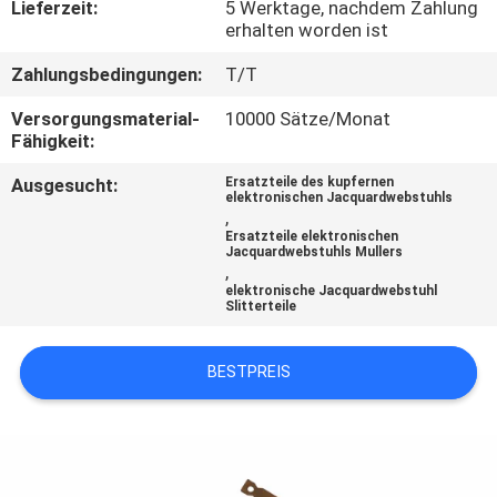
Lieferzeit:
5 Werktage, nachdem Zahlung
erhalten worden ist
QUALITÄTSKONTROLLE
Zahlungsbedingungen:
T/T
KONTAKT
Versorgungsmaterial-
10000 Sätze/Monat
Fähigkeit:
MIT
Ausgesucht:
Ersatzteile des kupfernen
UNS
elektronischen Jacquardwebstuhls
,
Ersatzteile elektronischen
Jacquardwebstuhls Mullers
NEUIGKEITEN
,
elektronische Jacquardwebstuhl
Slitterteile
BITTE UM
EIN
BESTPREIS
ANGEBOT
SITEMAP