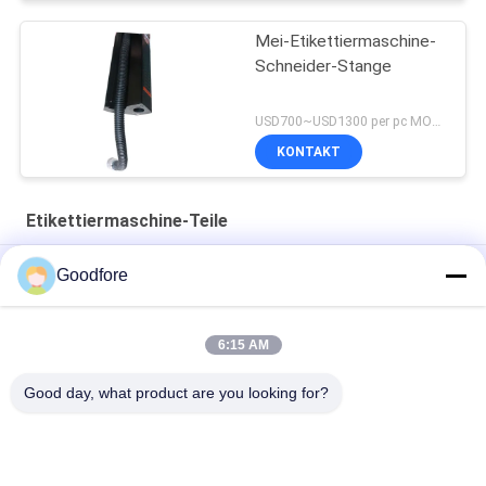
Mei-Etikettiermaschine-
Schneider-Stange
USD700~USD1300 per pc MOQ:1 PC
KONTAKT
Etikettiermaschine-Teile
elektronischer Prüfer für Slitter systerm
Goodfore
Uni Scheibe PWB-Stromkreis-Jacquardwebstuhl-Brett-
Etikettiermaschine-Teile für MBJ2
6:15 AM
Obere Schnur Jarcquard-Etikettiermaschine-Teile
Good day, what product are you looking for?
Beliebte Kategorien
Alle