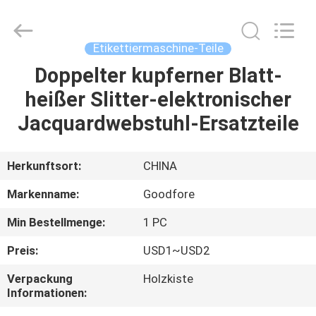
Goodfore
Tex
Machinery
Co.,Ltd.
All
Etikettiermaschine-Teile
Rights
Reserved.
Doppelter kupferner Blatt-
ZU
heißer Slitter-elektronischer
HAUSE
Jacquardwebstuhl-Ersatzteile
PRODUKTE
Herkunftsort:
CHINA
VIDEOS
Markenname:
Goodfore
Min Bestellmenge:
1 PC
ÜBER
Preis:
USD1~USD2
UNS
Verpackung
Holzkiste
Informationen:
WERKSBESICHTIGUNG