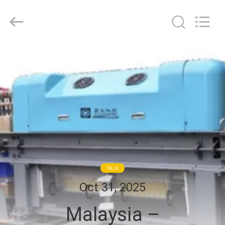
Goodfore
Tex
Machinery
Co.,Ltd.
All
Rights
Reserved.
ZU
HAUSE
PRODUKTE
VIDEOS
ÜBER
FäLLE
UNS
Oct 31, 2025
Malaysia –
WERKSBESICHTIGUNG