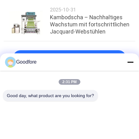
2025-10-31
Kambodscha – Nachhaltiges
Wachstum mit fortschrittlichen
Jacquard-Webstühlen
oben
Goodfore
2:31 PM
Beliebte Kategorien
Alle
Good day, what product are you looking for?
Jacquardwebstuhl-
Elektronischer 
Spinnende 
Jacquardwebstuhl-
Webstühle
Webstuhl
Schließen Sie 
Jacquardwebstuhlkopf
Jacquardwebstuhl-
Geschirr Ab