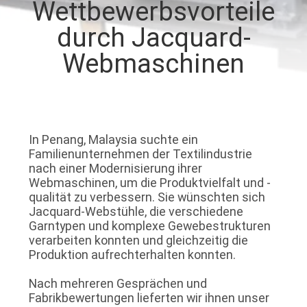
Wettbewerbsvorteile
QUALITÄTSKONTROLLE
durch Jacquard-
Webmaschinen
KONTAKT
MIT
UNS
In Penang, Malaysia suchte ein
Familienunternehmen der Textilindustrie
NEUIGKEITEN
nach einer Modernisierung ihrer
Webmaschinen, um die Produktvielfalt und -
qualität zu verbessern. Sie wünschten sich
BITTE UM
Jacquard-Webstühle, die verschiedene
Garntypen und komplexe Gewebestrukturen
EIN
verarbeiten konnten und gleichzeitig die
ANGEBOT
Produktion aufrechterhalten konnten.
Nach mehreren Gesprächen und
SITEMAP
Fabrikbewertungen lieferten wir ihnen unser