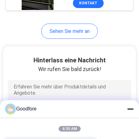
KONTAKT
QUALITÄTSKONTROLLE
Sehen Sie mehr an
KONTAKT
MIT
UNS
Hinterlass eine Nachricht
Wir rufen Sie bald zurück!
NEUIGKEITEN
BITTE UM
EIN
Goodfore
ANGEBOT
4:35 AM
SITEMAP