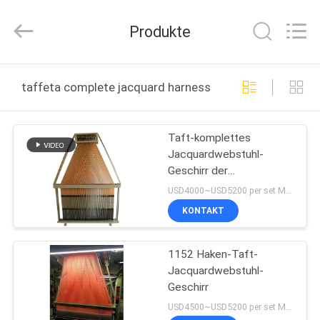
Goodfore
Tex
Machinery
Produkte
Co.,Ltd.
All
Rights
Reserved.
ZU
taffeta complete jacquard harness online manufacture
HAUSE
Taft-komplettes
PRODUKTE
Jacquardwebstuhl-
Geschirr der
VIDEOS
Wiederholungs-SEC960
USD4000~USD5200 per set MOQ:1 Satz
9
KONTAKT
ÜBER
1152 Haken-Taft-
UNS
Jacquardwebstuhl-
Geschirr
WERKSBESICHTIGUNG
USD4500~USD5200 per set MOQ:1 Satz