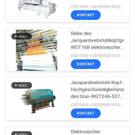
USD10000~USD500000 MOQ:1set
PRIVACY
KONTAKT
POLICY
Reihe des
Jacquardwebstuhlkopfgrüns
WGT16B elektronischer
Jacquardwebstuhl-
USD10000~USD500000 MOQ:1set
Hochgeschwindigkeitskopf
KONTAKT
Jacquardwebstuhl-Kopf-
Hochgeschwindigkeitsmaschi
des Grün-WGT24A-5376
elektronische
USD10000~USD500000 MOQ:1SET
KONTAKT
Elektronischer