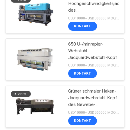
Hochgeschwindigkeitsjacquar
des
Jacquardwebstuhlkopfes
USD10000~USD500000 MOQ:1set
mit des
KONTAKT
Webstuhlwebstuhls mit
1408 Haken
Jacquardwebstuhlwebstuhlma
650 U-/minrapier-
elektronischer
Webstuhl-
Jacquardwebstuhl-Kopf
USD10000~USD500000 MOQ:1 Satz
KONTAKT
Grüner schmaler Haken-
Jacquardwebstuhl-Kopf
des Gewebe-
Motorantrieb-6912 für
USD10000~USD500000 MOQ:1SET
elektronische
KONTAKT
Jacquardwebstuhl-