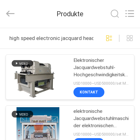
Goodfore
Tex
Machinery
Produkte
Co.,Ltd.
All
Rights
Reserved.
ZU
high speed electronic jacquard head online manufactur
HAUSE
Elektronischer
PRODUKTE
Jacquardwebstuhl-
Hochgeschwindigkeitskopf
VIDEOS
GOODFORE
USD10000~USD500000/set MOQ:1 Satz
KONTAKT
ÜBER
elektronische
UNS
Jacquardwebstuhlmaschine
der elektronischen
WERKSBESICHTIGUNG
Jacquardwebstuhlkopfhochge
USD10000~USD500000/set MOQ:1 Satz