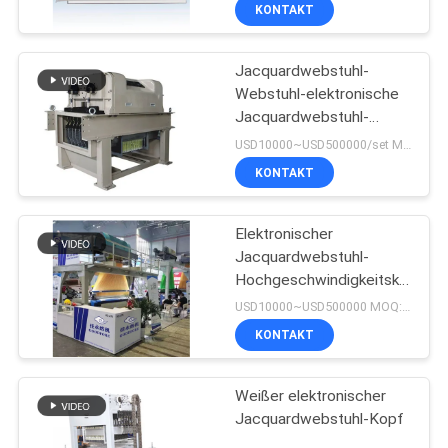
qualität
KONTAKT
QUALITÄTSKONTROLLE
Jacquardwebstuhl-
Webstuhl-elektronische
KONTAKT
Jacquardwebstuhl-
MIT
Hochgeschwindigkeitsmaschi
USD10000~USD500000/set MOQ:1 Satz
der hohen Qualität
UNS
KONTAKT
elektronische
NEUIGKEITEN
Elektronischer
Jacquardwebstuhl-
Hochgeschwindigkeitskopf
BITTE UM
der hohen Qualität
USD10000~USD500000 MOQ:1set
200rpm für elektronische
EIN
KONTAKT
Jacquardwebstuhl-
ANGEBOT
Maschine
Weißer elektronischer
Jacquardwebstuhl-Kopf
SITEMAP