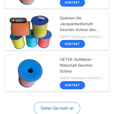
elektronische
KONTAKT
Jacquardwebstuhl-
QUALITÄTSKONTROLLE
Maschine
Spannen Sie
Jacquardwebstuhl-
KONTAKT
Geschirr-Schnur des
MIT
Qualitäts-
USD15~USD20 per roll MOQ:18 Rolls
kundenspezifische
UNS
KONTAKT
Farbantistaub-H-TEX
0.6mm vor
NEUIGKEITEN
HETEX-Aufkleber-
Webstuhl-Geschirr-
Schnur
BITTE UM
USD35~USD45 per roll MOQ:18 Rolls
EIN
KONTAKT
ANGEBOT
Sehen Sie mehr an
SITEMAP