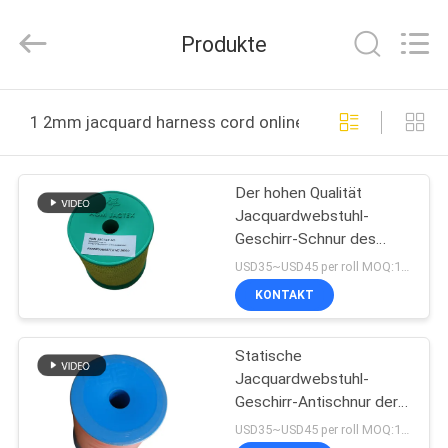
Goodfore
Tex
Machinery
Produkte
Co.,Ltd.
All
Rights
Reserved.
ZU
1 2mm jacquard harness cord online manufacture
HAUSE
Der hohen Qualität
PRODUKTE
Jacquardwebstuhl-
Geschirr-Schnur des
VIDEOS
AGM-Aufkleber-
USD35~USD45 per roll MOQ:18 Rolls
Webstuhl-1.2mm mit
KONTAKT
Kohlenstoff
ÜBER
Statische
UNS
Jacquardwebstuhl-
Geschirr-Antischnur der
WERKSBESICHTIGUNG
Schweiz 1.2mm für
USD35~USD45 per roll MOQ:18 Rolls